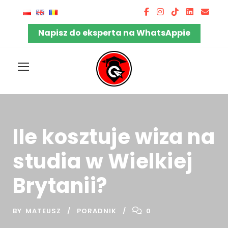
Napisz do eksperta na WhatsAppie
Ile kosztuje wiza na
studia w Wielkiej
Brytanii?
BY
MATEUSZ
PORADNIK
0