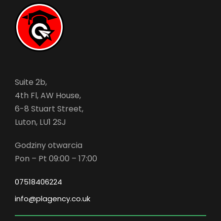
Suite 2b,
4th Fl, AW House,
6-8 Stuart Street,
Luton, LU1 2SJ
Godziny otwarcia
Pon – Pt 09:00 – 17:00
07518406224
info@plagency.co.uk