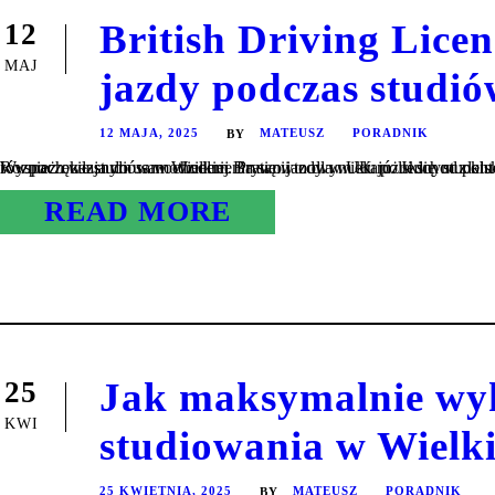
British Driving Licen
12
MAJ
jazdy podczas studi
12 MAJA, 2025
MATEUSZ
PORADNIK
BY
Rozpoczęcie studiów w Wielkiej Brytanii to dla wielu polskich studentów nie tylko szansa na zdobycie prestiżowego wykształcenia, ale również okazja do usamodzielnienia się w nowym kraju. Jednym z kluczowych as
READ MORE
Jak maksymalnie wyk
25
KWI
studiowania w Wielki
25 KWIETNIA, 2025
MATEUSZ
PORADNIK
BY