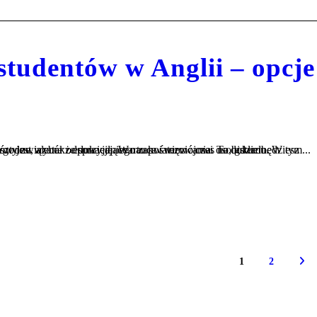
tudentów w Anglii – opcje
y związane z edukacją. Warto poświęcić czas na dokładne przemyślenie tej decyzji, aby znaleźć miejsce, które będzie nie tylko wygodne, ale także sprzyjające nauce i rozwojowi osobistemu. W tym...
1
2