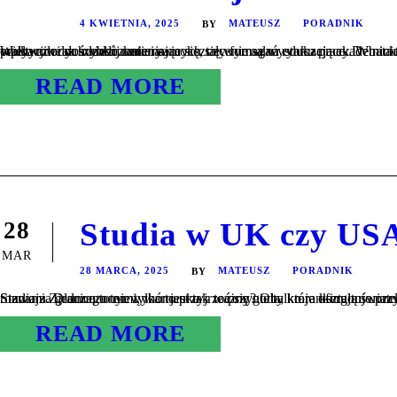
4 KWIETNIA, 2025
MATEUSZ
PORADNIK
BY
Wielu młodych ludzi zastanawia się, czy formalna edukacja akademicka jest niezbędnym elementem rozwoju kariery zawodowej, czy może praktyczne doświadczenie i samokształcenie są wystarczające. Debata ta nabiera szczególnego znaczenia w kontekście rosnących kosztów edukacji oraz szybko zmieniających się wymagań rynku pracy. W niniejszym artykule przyjrzymy się różnym aspektom edukacji wyższej i jej wpływowi na rozwój kariery...
READ MORE
Studia w UK czy US
28
MAR
28 MARCA, 2025
MATEUSZ
PORADNIK
BY
Studia za granicą to nie tylko nauka – to przygoda, która kształtuje przyszłość. Jeśli zastanawiasz się nad wyborem między Wielką Brytanią a Stanami Zjednoczonymi, warto przyjrzeć się nie tylko rankingom uczelni, ale też codziennemu życiu, kulturze stude
READ MORE