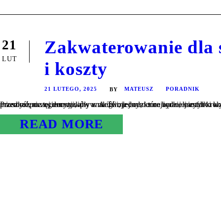
Zakwaterowanie dla s
21
LUT
i koszty
21 LUTEGO, 2025
MATEUSZ
PORADNIK
BY
Przed rozpoczęciem studiów w Anglii, jednym z najważniejszych kroków jest wybór odpowiedniego zakwaterowania. To, gdzie będziesz mieszkać, ma ogromny wpływ na Twoje codzienne życie, komfort i koszt
READ MORE