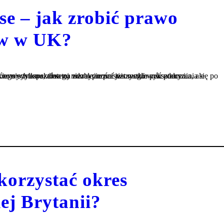
se – jak zrobić prawo
ów w UK?
pektów tej niezależności jest możliwość poruszania się po Wyspach własnym samochodem. Prawo jazdy w UK różni się od polskiego systemu, dlatego warto poznać wszystkie procedury i...
orzystać okres
ej Brytanii?