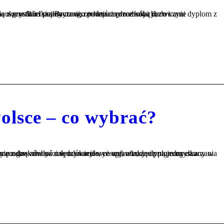
cznego podejścia do edukacji, co czyni dyplom z UK rozpoznawalnym i cenionym na całym świecie. Decydując się na naukę w Wielkiej Brytanii, otwierasz przed sobą drzwi...
Polsce – co wybrać?