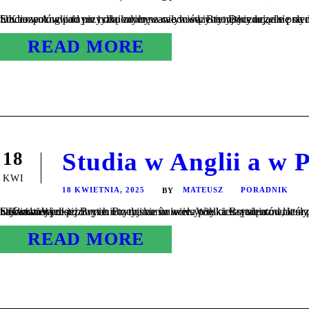
Studia w Anglii to nie tylko zdobywanie wiedzy teoretycznej, ale przede wszystkim szansa na wszechstronny rozwój i budowanie fundamentów pod przyszłą karierę zawodową. Brytyjskie uczelnie słyną z prestiżu i prakty
READ MORE
Studia w Anglii a w 
18
KWI
18 KWIETNIA, 2025
MATEUSZ
PORADNIK
BY
Studia w Wielkiej Brytanii to marzenie wielu polskich studentów, którzy pragną zdobyć międzynarodowe wykształcenie na jednych z najbardziej prestiżowych uczelni na świecie. Wielka Brytania od lat słynie z doskonałości w edukacji wyższej, oferując programy nauczania na światowym poziomie. Brytyjskie uniwersytety cieszą się uznaniem pracodawców na całym świecie, co sprawia, że dyplom uzyskany w UK otwiera...
READ MORE