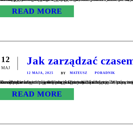
READ MORE
Jak zarządzać czase
12
MAJ
12 MAJA, 2025
MATEUSZ
PORADNIK
BY
Zarządzanie czasem to jedna z najważniejszych umiejętności, którą student powinien opanować, aby skutecznie pogodzić naukę, życie towarzyskie i często również pracę. Okres studiów to czas intensywnego rozwoju, ale również licznych wyzwań związanych z samodzielnością i odpowiedzialnością za własną edukację. W przeciwieństwie do szkoły średniej, gdzie harmonogram zajęć był ściśle określony, studia oferują większą elastyczność, która...
READ MORE