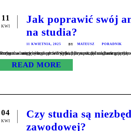
Jak poprawić swój a
11
KWI
na studia?
11 KWIETNIA, 2025
MATEUSZ
PORADNIK
BY
Przygotowanie językowe przed wyjazdem na studia za granicą to element, który może zdecydować o sukcesie akademickim. Wielu polskich studentów marzy o studiach w Wielkiej Brytanii, jednak bariera językowa często wydaje 
READ MORE
Czy studia są niezbę
04
KWI
zawodowej?