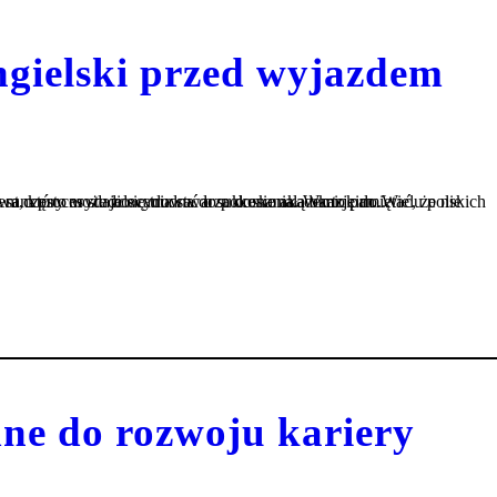
ngielski przed wyjazdem
się trudna do pokonania. Warto pamiętać, że nie trzeba znać angielskiego perfekcyjnie, by rozpocząć studia za granicą – sam proces studiowania stwarza doskonałą okazję do...
dne do rozwoju kariery