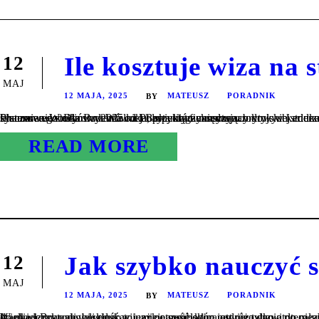
Ile kosztuje wiza na 
12
MAJ
12 MAJA, 2025
MATEUSZ
PORADNIK
BY
Planowanie studiów w Wielkiej Brytanii to ekscytujący krok w karierze edukacyjnej, jednak wymaga dokładnego przygotowania finansowego. Dla studentów z Polski, którzy marzą o brytyjskiej edukacji, zrozumienie wszystkich kosztów związanych z wizą studencką jest kluczowe. Wielka Brytania od lat przyciąga międzynarodowych studentów prestiżowymi uczelniami, jednak po zmianach wprowadzonych w systemie wizowym w 2025 roku, aspekty finansowe...
READ MORE
Jak szybko nauczyć s
12
MAJ
12 MAJA, 2025
MATEUSZ
PORADNIK
BY
Nauka języka angielskiego to umiejętność, która otwiera drzwi do niezliczonych możliwości – od rozwoju kariery zawodowej, przez dostęp do międzynarodowej edukacji, aż po swobodne podróżowanie po całym świecie. Szczególnie dla polskich studentów rozważających studia w Wielkiej Brytanii, biegłość w języku angielskim jest nie tylko atutem, ale wręcz koniecznością. Mimo że Brexit wprowadził pewne zmiany w...