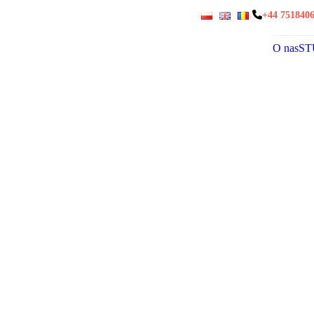
+44 751840
O nas
ST