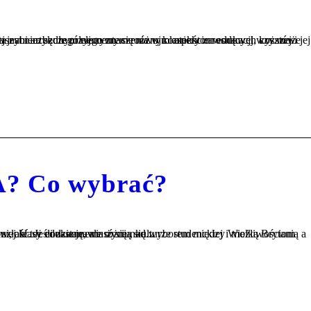
A? Co wybrać?
nckiej i możliwościom rozwoju. Dlaczego ten wybór jest tak ważny? Oba kraje oferują światowej klasy edukację, ale różnią się...