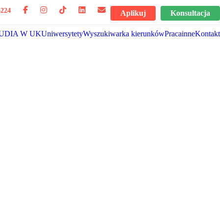
6224
Aplikuj
Konsultacja
UDIA W UK
Uniwersytety
Wyszukiwarka kierunków
Praca
inne
Kontakt