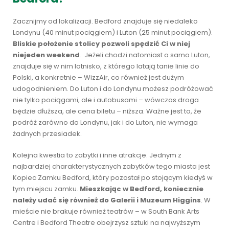
Zacznijmy od lokalizacji. Bedford znajduje się niedaleko
Londynu (40 minut pociągiem) i Luton (25 minut pociągiem).
Bliskie położenie stolicy pozwoli spędzić Ci w niej
niejeden weekend
. Jeżeli chodzi natomiast o samo Luton,
znajduje się w nim lotnisko, z którego latają tanie linie do
Polski, a konkretnie – WizzAir, co również jest dużym
udogodnieniem. Do Luton i do Londynu możesz podróżować
nie tylko pociągami, ale i autobusami – wówczas droga
będzie dłuższa, ale cena biletu – niższa. Ważne jest to, że
podróż zarówno do Londynu, jak i do Luton, nie wymaga
żadnych przesiadek.
Kolejna kwestia to zabytki i inne atrakcje. Jednym z
najbardziej charakterystycznych zabytków tego miasta jest
Kopiec Zamku Bedford, który pozostał po stojącym kiedyś w
tym miejscu zamku.
Mieszkając w Bedford, koniecznie
należy udać się również do Galerii i Muzeum Higgins
. W
mieście nie brakuje również teatrów – w South Bank Arts
Centre i Bedford Theatre obejrzysz sztuki na najwyższym