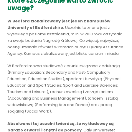
które szczególnie warto zwrócić
uwagę?
W Bedford zlokalizowany jest jeden z kampusów
University of Bedfordshire.
Uczelnia ta znana jest z
wysokiego poziomu kształcenia, m.in. w 2013 roku otrzymała
za swoje badania Nagrodę Królowej. Co więcej, najwyższą
ocenę uzyskała również w ramach audytu Quality Assurance
Agency. Kampus zlokalizowany jest blisko centrum miasta.
W Bedford można studiować kierunki związane z edukacją
(Primary Education; Secondary and Post-Compulsory
Education; Education Studies), sportem i turystyką (Physical
Education and Sport Studies; Sport and Exercise Sciences;
Tourism and Leisure;), rachunkowością i zarządzaniem
(Accounting and Business Management), tańcem i sztuką
widowiskową (Performing Arts and Dance) oraz pracą
socjalną (Social Work).
Absolwenci tej uczelni twierdzą, że wykładowcy są
bardzo otwarci i chętni do pomocy
. Cały uniwersytet