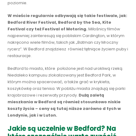
poziomie.
W mieście regularnie odbywają się takie festiwale, jak:
Bedford River Festival, Bedford by the Sea, Kite
Festival czy też Festival of Motoring.
Miłośnicy filmów
najpewniej zainteresują się pobliskim Cardington, w którym
nakręcono wiele filmów, takich jak „Batman czy Mroczny
rycerz”. W Bedford znajdziesz również tętniące życiem puby i
restauracje.
Bedford to miasto, które położone jest nad urokliwą rzeką.
Niedaleko kampusu zlokalizowany jest Bedford Park, w
którym można spacerować, a także grać w krykieta,
koszykówkę oraz tenisa. W pobliżu miasta znajdują się parki
krajobrazowe i rezerwaty przyrody.
Dużą zaletą
mieszkania w Bedford są również stosunkowo niskie
koszty życia – ceny są tutaj niższe zarówno d tych w
Londynie, jak i w Luton.
Jakie są uczelnie w Bedford? Na