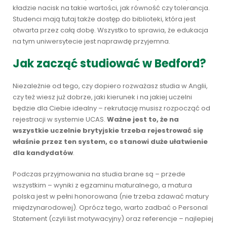
kładzie nacisk na takie wartości, jak równość czy tolerancja.
Studenci mają tutaj także dostęp do biblioteki, która jest
otwarta przez całą dobę. Wszystko to sprawia, że edukacja
na tym uniwersytecie jest naprawdę przyjemna.
Jak zacząć studiować w Bedford?
Niezależnie od tego, czy dopiero rozważasz studia w Anglii,
czy też wiesz już dobrze, jaki kierunek i na jakiej uczelni
będzie dla Ciebie idealny – rekrutację musisz rozpocząć od
rejestracji w systemie UCAS.
Ważne jest to, że na
wszystkie uczelnie brytyjskie trzeba rejestrować się
właśnie przez ten system, co stanowi duże ułatwienie
dla kandydatów
.
Podczas przyjmowania na studia brane są – przede
wszystkim – wyniki z egzaminu maturalnego, a matura
polska jest w pełni honorowana (nie trzeba zdawać matury
międzynarodowej). Oprócz tego, warto zadbać o Personal
Statement (czyli list motywacyjny) oraz referencje – najlepiej