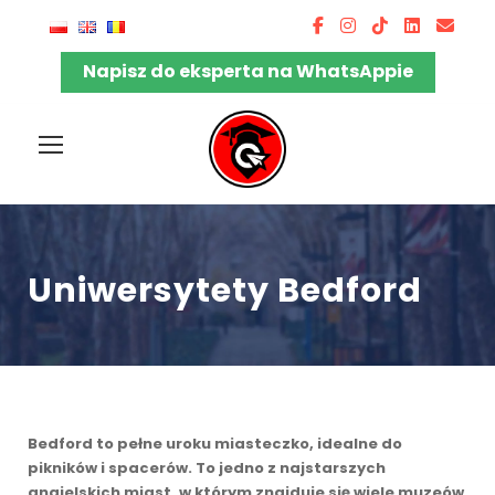
Napisz do eksperta na WhatsAppie
Uniwersytety Bedford
Bedford to pełne uroku miasteczko, idealne do
pikników i spacerów. To jedno z najstarszych
angielskich miast, w którym znajduje się wiele muzeów