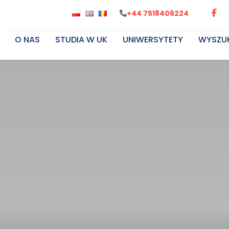
+44 7518406224
O NAS
STUDIA W UK
UNIWERSYTETY
WYSZU