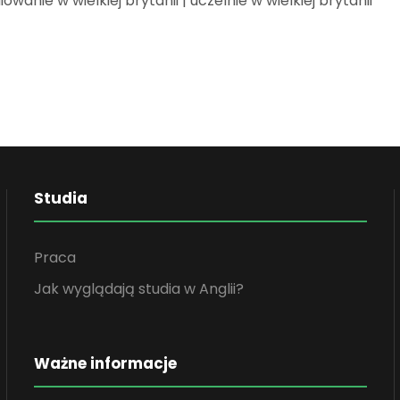
iowanie w wielkiej brytanii |
uczelnie w wielkiej brytanii
Studia
Praca
Jak wyglądają studia w Anglii?
Ważne informacje