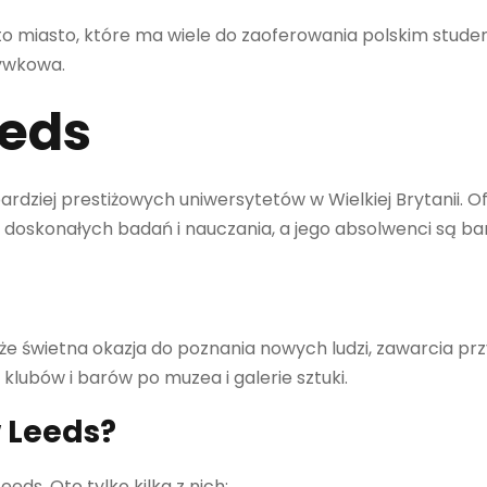
 to miasto, które ma wiele do zaoferowania polskim stude
rywkowa.
eeds
ardziej prestiżowych uniwersytetów w Wielkiej Brytanii. O
 z doskonałych badań i nauczania, a jego absolwenci są 
kże świetna okazja do poznania nowych ludzi, zawarcia prz
klubów i barów po muzea i galerie sztuki.
 Leeds?
ds. Oto tylko kilka z nich: