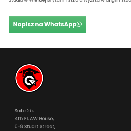
Studia w Wielkiej Brytanii
|
szkoła wyższa w anglii
|
stud
Napisz na WhatsApp
Suite 2b,
4th Fl, AW House,
6-8 Stuart Street,