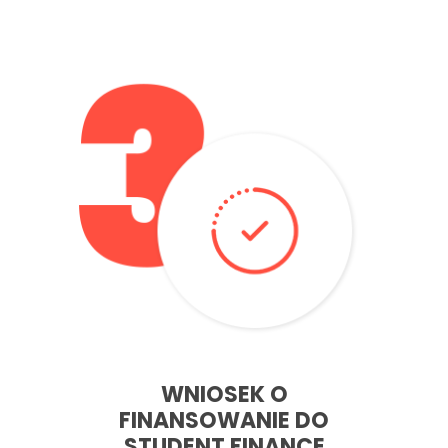
Po odebraniu wyników pomagamy w wypełnieniu
wniosku o przynznanie finansowania na studia do Student
Finance England
– Jedyne co potrzebujesz to insurancenumber
– Po ukończeniu aplikacji powiemy Ci jakie dokumenty
musisz wysłać, aby Twoja aplikacja przeszła pomyślnie.
Finansowanie
WNIOSEK O
FINANSOWANIE DO
STUDENT FINANCE