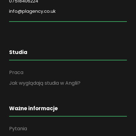
07518406224
info@plagency.co.uk
Studia
Praca
Jak wyglądają studia w Anglii?
Ważne informacje
Pytania