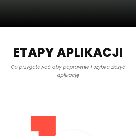
ETAPY APLIKACJI
Co przygotować aby poprawnie i szybko złożyć
aplikację
-Potrzebujesz tylko dowód lub paszport oraz maturę
zdana na minimum 55%