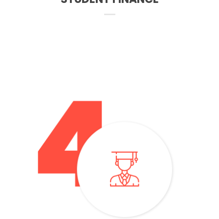
– Musisz donieść na uczelnię na 2 tygodnie przed
rozpoczęciem studiów świadectwo ze szkoły średniej, list
z uczelni potwierdzający, że się dostałeś na studia oraz
dowód tożsamości.