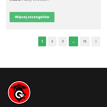
Więcej szczegółów
1
2
3
…
15