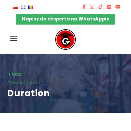
Napisz do eksperta na WhatsAppie
4 lata
Cecos London
Duration