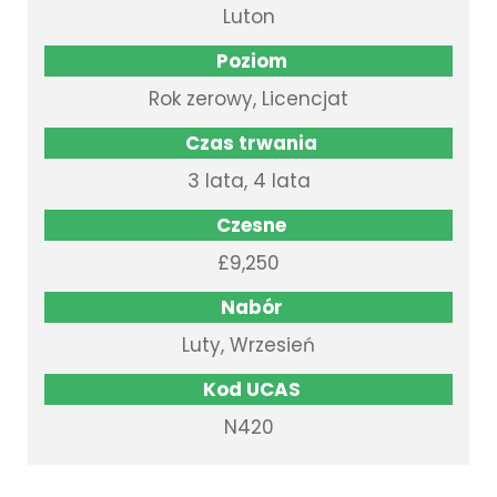
Luton
Poziom
Rok zerowy, Licencjat
Czas trwania
3 lata, 4 lata
Czesne
£9,250
Nabór
Luty, Wrzesień
Kod UCAS
N420