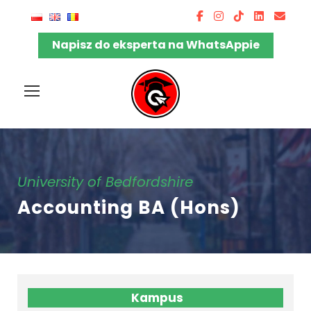
Napisz do eksperta na WhatsAppie
University of Bedfordshire
Accounting BA (Hons)
Kampus