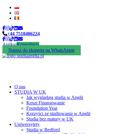
+44 7518406224
Aplikuj
Konsultacja
Napisz do eksperta na WhatsAppie
O nas
STUDIA W UK
Jak wyglądają studia w Anglii
Koszt Finansowanie
Foundation Year
Korzyści ze studiowania w Anglii
Studia bez matury w UK
Uniwersytety
Studia w Bedford