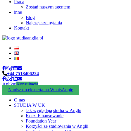
Praca
Zostań naszym agentem
inne
Blog
Najczęstsze pytania
Kontakt
+44 7518406224
Aplikuj
Konsultacja
Napisz do eksperta na WhatsAppie
O nas
STUDIA W UK
Jak wyglądają studia w Anglii
Koszt Finansowanie
Foundation Year
Korzyści ze studiowania w Anglii