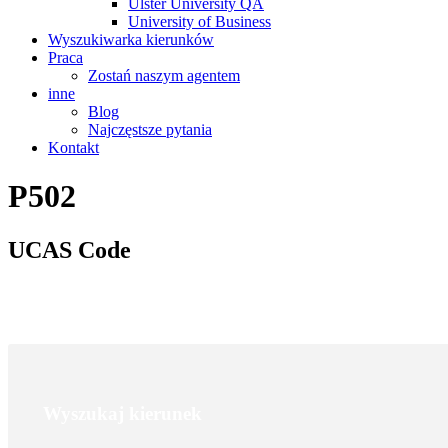
Ulster University QA
University of Business
Wyszukiwarka kierunków
Praca
Zostań naszym agentem
inne
Blog
Najczęstsze pytania
Kontakt
P502
UCAS Code
Wyszukaj kierunek