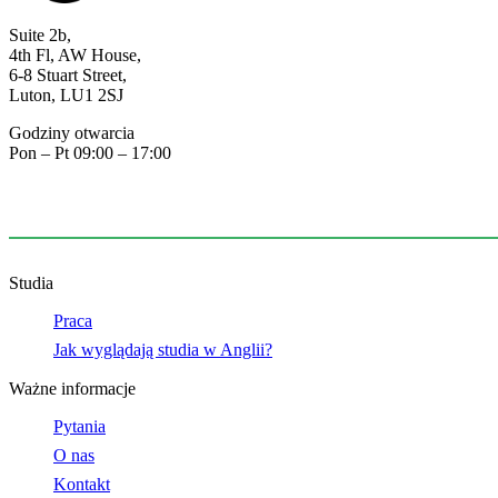
Suite 2b,
4th Fl, AW House,
6-8 Stuart Street,
Luton, LU1 2SJ
Godziny otwarcia
Pon – Pt 09:00 – 17:00
07518406224
info@plagency.co.uk
Studia
Praca
Jak wyglądają studia w Anglii?
Ważne informacje
Pytania
O nas
Kontakt