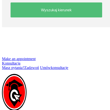
Make an appointment
Konsultacja
Masz pytania?
Zadzwoń
Umów
konsultacje