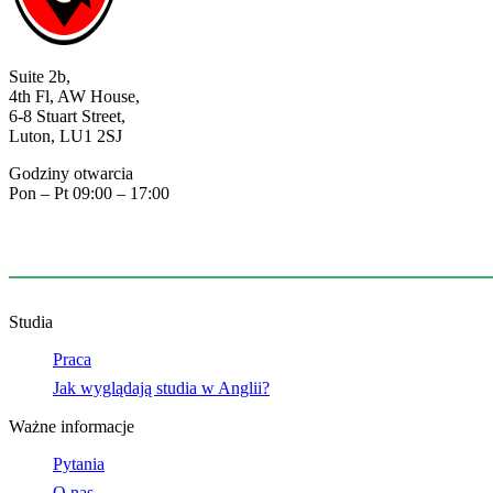
Suite 2b,
4th Fl, AW House,
6-8 Stuart Street,
Luton, LU1 2SJ
Godziny otwarcia
Pon – Pt 09:00 – 17:00
07518406224
info@plagency.co.uk
Studia
Praca
Jak wyglądają studia w Anglii?
Ważne informacje
Pytania
O nas