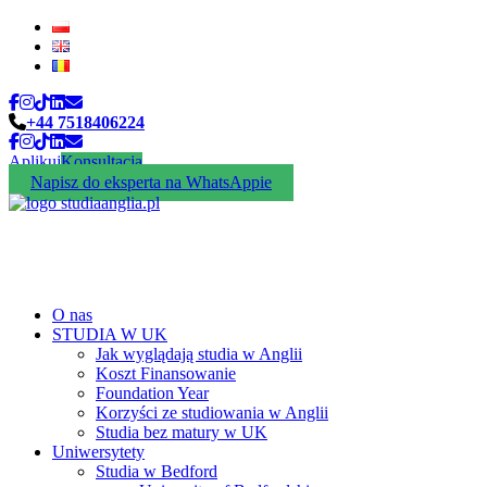
+44 7518406224
Aplikuj
Konsultacja
Napisz do eksperta na WhatsAppie
O nas
STUDIA W UK
Jak wyglądają studia w Anglii
Koszt Finansowanie
Foundation Year
Korzyści ze studiowania w Anglii
Studia bez matury w UK
Uniwersytety
Studia w Bedford