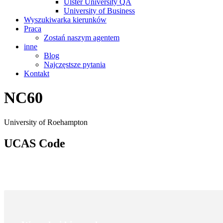
Ulster University QA
University of Business
Wyszukiwarka kierunków
Praca
Zostań naszym agentem
inne
Blog
Najczęstsze pytania
Kontakt
NC60
University of Roehampton
UCAS Code