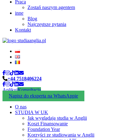
Praca
Zostań naszym agentem
inne
Blog
Najczęstsze pytania
Kontakt
+44 7518406224
Aplikuj
Konsultacja
Napisz do eksperta na WhatsAppie
O nas
STUDIA W UK
Jak wyglądają studia w Anglii
Koszt Finansowanie
Foundation Year
Korzyści ze studiowania w Anglii