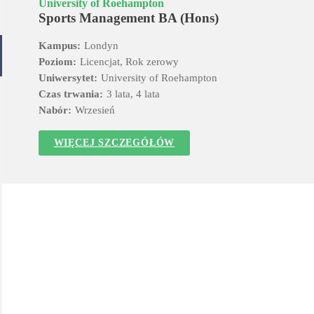
University of Roehampton
Sports Management BA (Hons)
Kampus:
Londyn
Poziom:
Licencjat, Rok zerowy
Uniwersytet:
University of Roehampton
Czas trwania:
3 lata, 4 lata
Nabór:
Wrzesień
WIĘCEJ SZCZEGÓŁÓW