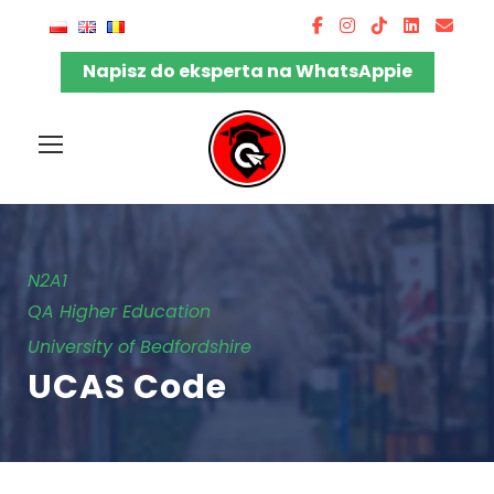
Napisz do eksperta na WhatsAppie
N2A1
QA Higher Education
University of Bedfordshire
UCAS Code