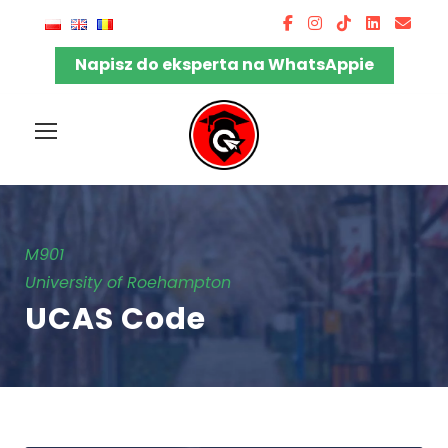
Napisz do eksperta na WhatsAppie
M901
University of Roehampton
UCAS Code