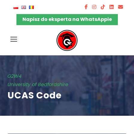
Napisz do eksperta na WhatsAppie
G2W4
University of Bedfordshire
UCAS Code