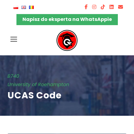
Napisz do eksperta na WhatsAppie
B740
University of Roehampton
UCAS Code