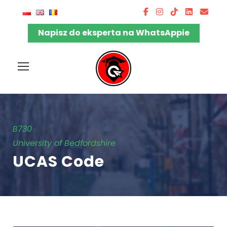
Napisz do eksperta na WhatsAppie
B730
University of Bedfordshire
UCAS Code