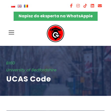
Napisz do eksperta na WhatsAppie
B160
University of Bedfordshire
UCAS Code