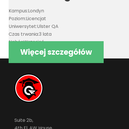
Kampus:
Londyn
Poziom:
Licencjat
Uniwersytet:
Ulster QA
Czas trwania:
3 lata
Nabór:
Wrzesień
Więcej szczegółów
Suite 2b,
4th Fl, AW House,