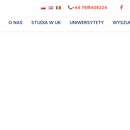
+44 7518406224
O NAS
STUDIA W UK
UNIWERSYTETY
WYSZU