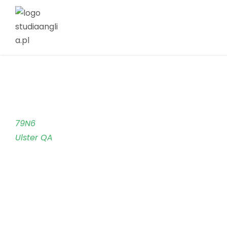
79N6
Ulster QA
UCAS Code