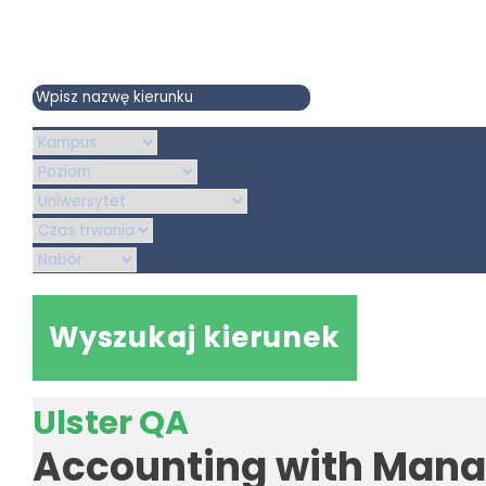
Wyszukaj kierunek
Ulster QA
Accounting with Man