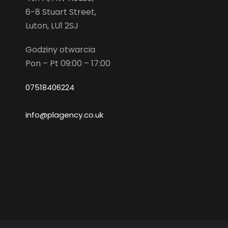
6-8 Stuart Street,
Luton, LU1 2SJ
Godziny otwarcia
Pon – Pt 09:00 – 17:00
07518406224
info@plagency.co.uk