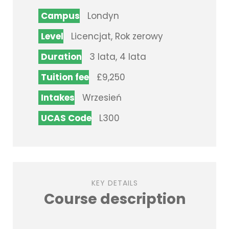
Campus
Londyn
Level
Licencjat, Rok zerowy
Duration
3 lata, 4 lata
Tuition fee
£9,250
Intakes
Wrzesień
UCAS Code
L300
KEY DETAILS
Course description