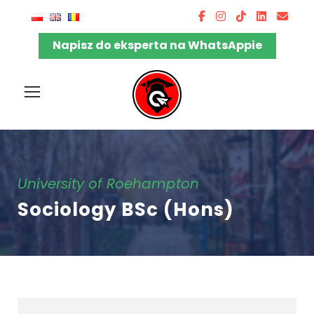
Napisz do eksperta na WhatsAppie
University of Roehampton
Sociology BSc (Hons)