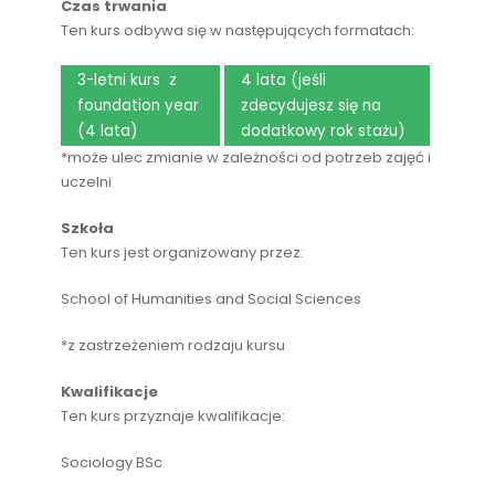
Czas trwania
Ten kurs odbywa się w następujących formatach:
3-letni kurs z
4 lata (jeśli
foundation year
zdecydujesz się na
(4 lata)
dodatkowy rok stażu)
*może ulec zmianie w zależności od potrzeb zajęć i
uczelni
Szkoła
Ten kurs jest organizowany przez:
School of Humanities and Social Sciences
*z zastrzeżeniem rodzaju kursu
Kwalifikacje
Ten kurs przyznaje kwalifikacje:
Sociology BSc