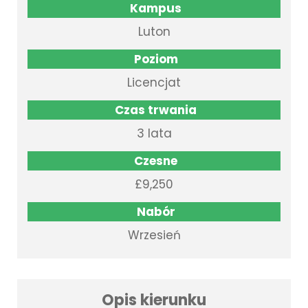
Kampus
Luton
Poziom
Licencjat
Czas trwania
3 lata
Czesne
£9,250
Nabór
Wrzesień
Opis kierunku