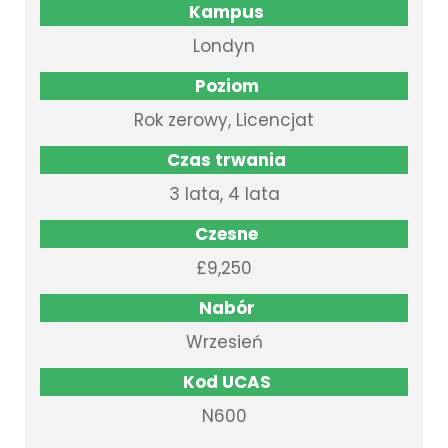
Kampus
Londyn
Poziom
Rok zerowy, Licencjat
Czas trwania
3 lata, 4 lata
Czesne
£9,250
Nabór
Wrzesień
Kod UCAS
N600