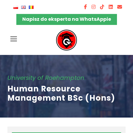
Napisz do eksperta na WhatsAppie
University of Roehampton
Human Resource
Management BSc (Hons)