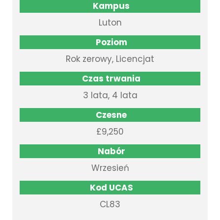
Kampus
Luton
Poziom
Rok zerowy, Licencjat
Czas trwania
3 lata, 4 lata
Czesne
£9,250
Nabór
Wrzesień
Kod UCAS
CL83