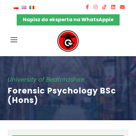
Napisz do eksperta na WhatsAppie
University of Bedfordshire
Forensic Psychology BSc
(Hons)