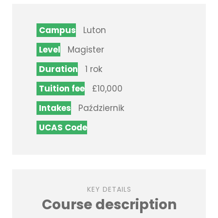
Campus
Luton
Level
Magister
Duration
1 rok
Tuition fee
£10,000
Intakes
Październik
UCAS Code
KEY DETAILS
Course description