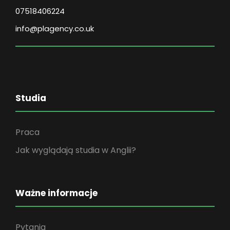
07518406224
info@plagency.co.uk
Studia
Praca
Jak wyglądają studia w Anglii?
Ważne informacje
Pytania