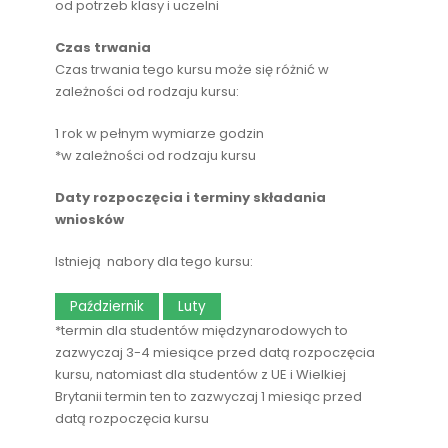
od potrzeb klasy i uczelni
Czas trwania
Czas trwania tego kursu może się różnić w
zależności od rodzaju kursu:
1 rok w pełnym wymiarze godzin
*w zależności od rodzaju kursu
Daty rozpoczęcia i terminy składania
wniosków
Istnieją nabory dla tego kursu:
Październik
Luty
*termin dla studentów międzynarodowych to
zazwyczaj 3-4 miesiące przed datą rozpoczęcia
kursu, natomiast dla studentów z UE i Wielkiej
Brytanii termin ten to zazwyczaj 1 miesiąc przed
datą rozpoczęcia kursu