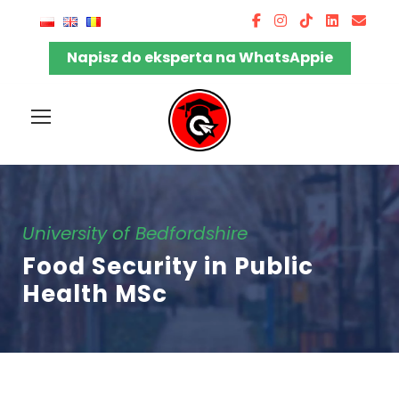
Napisz do eksperta na WhatsAppie
University of Bedfordshire
Food Security in Public
Health MSc