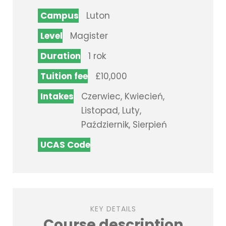
Campus
Luton
Level
Magister
Duration
1 rok
Tuition fee
£10,000
Intakes
Czerwiec, Kwiecień,
Listopad, Luty,
Październik, Sierpień
UCAS Code
KEY DETAILS
Course description