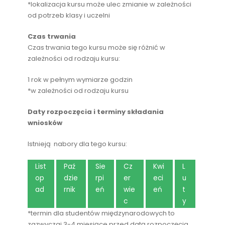
*lokalizacja kursu może ulec zmianie w zależności
od potrzeb klasy i uczelni
Czas trwania
Czas trwania tego kursu może się różnić w
zależności od rodzaju kursu:
1 rok w pełnym wymiarze godzin
*w zależności od rodzaju kursu
Daty rozpoczęcia i terminy składania
wniosków
Istnieją nabory dla tego kursu:
List
Paź
Sie
Cz
Kwi
L
op
dzie
rpi
er
eci
u
ad
rnik
eń
wie
eń
t
c
y
*termin dla studentów międzynarodowych to
zazwyczaj 3-4 miesiące przed datą rozpoczęcia