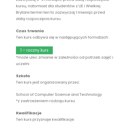
kursu, natomiast dla studentów z UE i Wielkiej
Brytanii termin ten to zazwyczaj 1 miesiąc przed
datą rozpoczęcia kursu
Czas trwania
Ten kurs odbywa się w następujących formatach:
1 – roczny kurs
*może ulec zmianie w zależności od potrzeb zajęć i
uczelni
Szkoła
Ten kurs jest organizowany przez:
School of Computer Science and Technology
*z zastrzeżeniem rodzaju kursu
Kwalifikacje
Ten kurs przyznaje kwalifikacje: