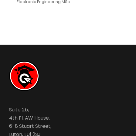
Electronic Engineering MSc
Suite 2b,
4th Fl, AW House,
6-8 Stuart Street,
Luton, LU1 2SJ