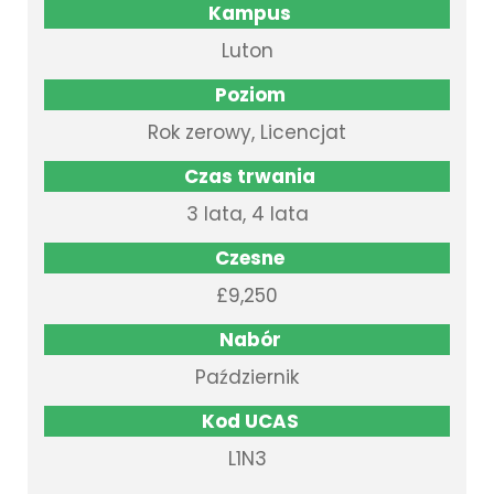
Kampus
Luton
Poziom
Rok zerowy, Licencjat
Czas trwania
3 lata, 4 lata
Czesne
£9,250
Nabór
Październik
Kod UCAS
L1N3