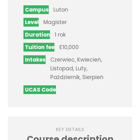
Campus
Luton
Level
Magister
Duration
1 rok
Tuition fee
£10,000
Intakes
Czerwiec, Kwiecień,
Listopad, Luty,
Październik, Sierpień
UCAS Code
KEY DETAILS
Course description