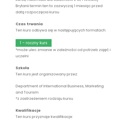
Brytanii termin ten to zazwyczaj 1 miesiąc przed
datą rozpoczęcia kursu
Czas trwania
Ten kurs odbywa się w następujących formatach:
1 – roczny kurs
*może ulec zmianie w zależności od potrzeb zajęć i
uczelni
Szkoła
Ten kurs jest organizowany przez:
Department of International Business, Marketing
and Tourism
*z zastrzeżeniem rodzaju kursu
Kwalifikacje
Ten kurs przyznaje kwalifikacje: