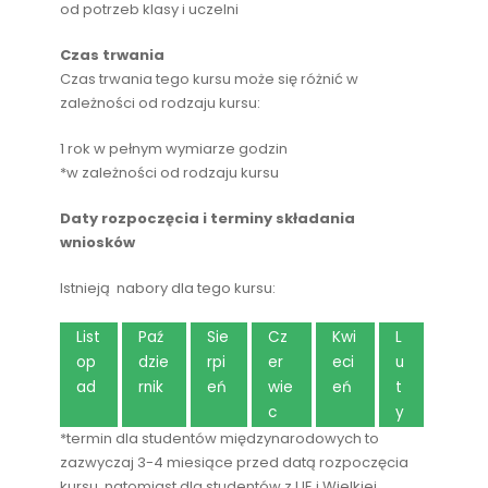
od potrzeb klasy i uczelni
Czas trwania
Czas trwania tego kursu może się różnić w
zależności od rodzaju kursu:
1 rok w pełnym wymiarze godzin
*w zależności od rodzaju kursu
Daty rozpoczęcia i terminy składania
wniosków
Istnieją nabory dla tego kursu:
List
Paź
Sie
Cz
Kwi
L
op
dzie
rpi
er
eci
u
ad
rnik
eń
wie
eń
t
c
y
*termin dla studentów międzynarodowych to
zazwyczaj 3-4 miesiące przed datą rozpoczęcia
kursu, natomiast dla studentów z UE i Wielkiej