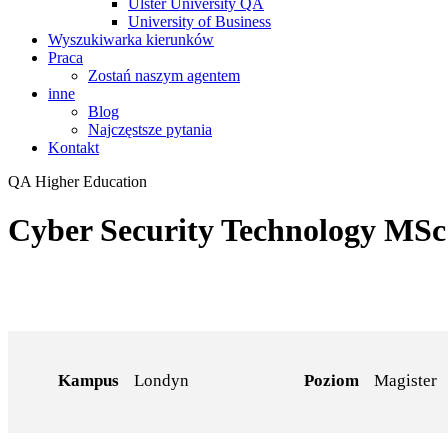
Ulster University QA
University of Business
Wyszukiwarka kierunków
Praca
Zostań naszym agentem
inne
Blog
Najczęstsze pytania
Kontakt
QA Higher Education
Cyber Security Technology MSc
Kampus
Londyn
Poziom
Magister