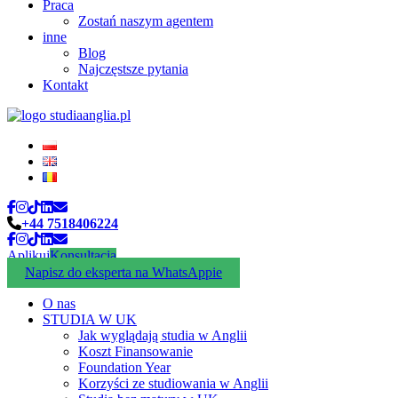
Praca
Zostań naszym agentem
inne
Blog
Najczęstsze pytania
Kontakt
+44 7518406224
Aplikuj
Konsultacja
Napisz do eksperta na WhatsAppie
O nas
STUDIA W UK
Jak wyglądają studia w Anglii
Koszt Finansowanie
Foundation Year
Korzyści ze studiowania w Anglii