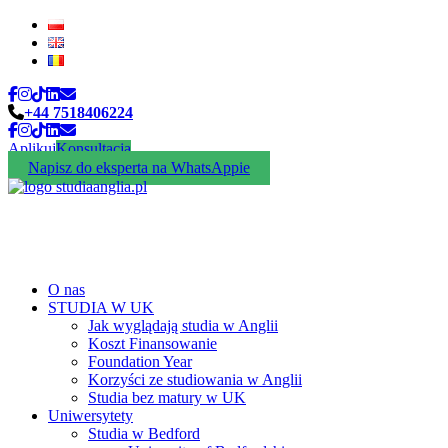
+44 7518406224
Aplikuj
Konsultacja
Napisz do eksperta na WhatsAppie
O nas
STUDIA W UK
Jak wyglądają studia w Anglii
Koszt Finansowanie
Foundation Year
Korzyści ze studiowania w Anglii
Studia bez matury w UK
Uniwersytety
Studia w Bedford