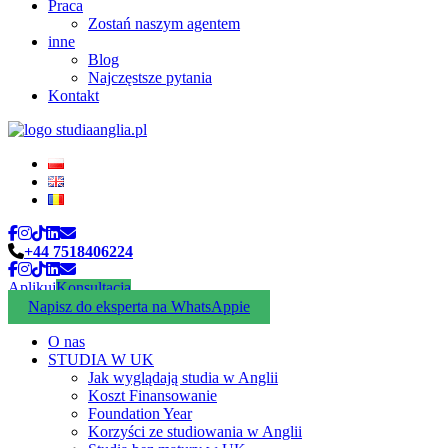
Praca
Zostań naszym agentem
inne
Blog
Najczęstsze pytania
Kontakt
+44 7518406224
Aplikuj
Konsultacja
Napisz do eksperta na WhatsAppie
O nas
STUDIA W UK
Jak wyglądają studia w Anglii
Koszt Finansowanie
Foundation Year
Korzyści ze studiowania w Anglii