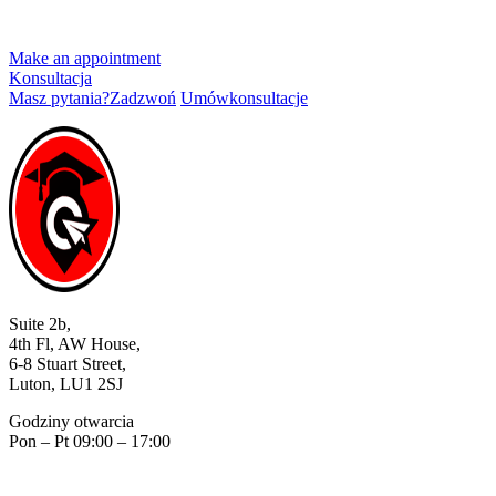
Make an appointment
Konsultacja
Masz pytania?
Zadzwoń
Umów
konsultacje
Suite 2b,
4th Fl, AW House,
6-8 Stuart Street,
Luton, LU1 2SJ
Godziny otwarcia
Pon – Pt 09:00 – 17:00
07518406224