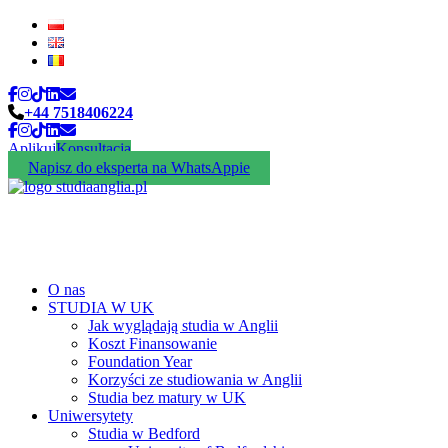
+44 7518406224
Aplikuj
Konsultacja
Napisz do eksperta na WhatsAppie
O nas
STUDIA W UK
Jak wyglądają studia w Anglii
Koszt Finansowanie
Foundation Year
Korzyści ze studiowania w Anglii
Studia bez matury w UK
Uniwersytety
Studia w Bedford