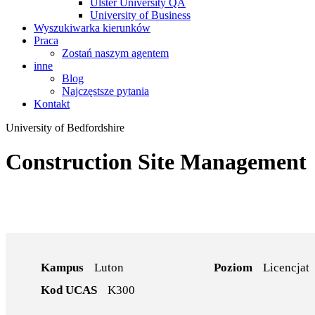
Ulster University QA
University of Business
Wyszukiwarka kierunków
Praca
Zostań naszym agentem
inne
Blog
Najczęstsze pytania
Kontakt
University of Bedfordshire
Construction Site Management
Kampus
Luton
Poziom
Licencjat
Kod UCAS
K300