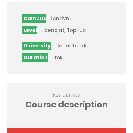
Campus
Londyn
Level
Licencjat, Top-up
University
Cecos London
Duration
1 rok
KEY DETAILS
Course description