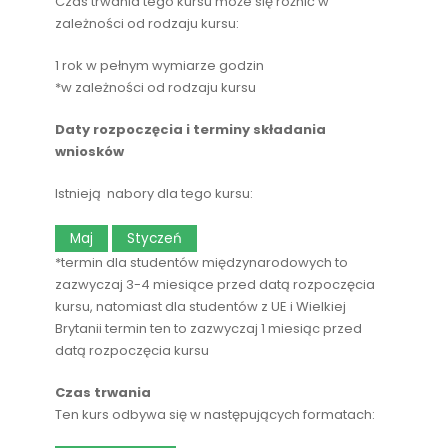
Czas trwania tego kursu może się różnić w
zależności od rodzaju kursu:
1 rok w pełnym wymiarze godzin
*w zależności od rodzaju kursu
Daty rozpoczęcia i terminy składania
wniosków
Istnieją nabory dla tego kursu:
Maj
Styczeń
*termin dla studentów międzynarodowych to
zazwyczaj 3-4 miesiące przed datą rozpoczęcia
kursu, natomiast dla studentów z UE i Wielkiej
Brytanii termin ten to zazwyczaj 1 miesiąc przed
datą rozpoczęcia kursu
Czas trwania
Ten kurs odbywa się w następujących formatach: