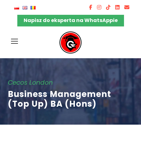
Napisz do eksperta na WhatsAppie
Cecos London
Business Management
(Top Up) BA (Hons)