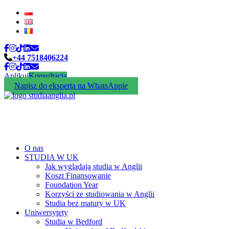
+44 7518406224
Aplikuj
Konsultacja
Napisz do eksperta na WhatsAppie
O nas
STUDIA W UK
Jak wyglądają studia w Anglii
Koszt Finansowanie
Foundation Year
Korzyści ze studiowania w Anglii
Studia bez matury w UK
Uniwersytety
Studia w Bedford