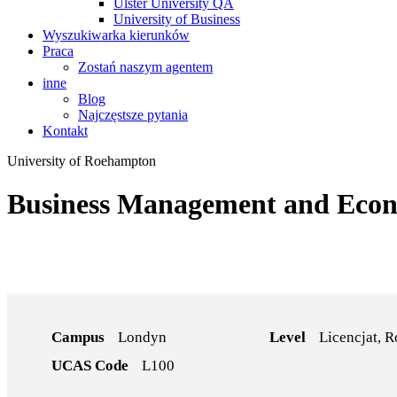
Ulster University QA
University of Business
Wyszukiwarka kierunków
Praca
Zostań naszym agentem
inne
Blog
Najczęstsze pytania
Kontakt
University of Roehampton
Business Management and Econ
Campus
Londyn
Level
Licencjat, 
UCAS Code
L100