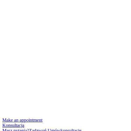
Make an appointment
Konsultacja
Masz pytania?
Zadzwoń
Umów
konsultacje