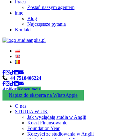
Praca
Zostań naszym agentem
inne
Blog
Najczęstsze pytania
Kontakt
+44 7518406224
Aplikuj
Konsultacja
Napisz do eksperta na WhatsAppie
O nas
STUDIA W UK
Jak wyglądają studia w Anglii
Koszt Finansowanie
Foundation Year
Korzyści ze studiowania w Anglii