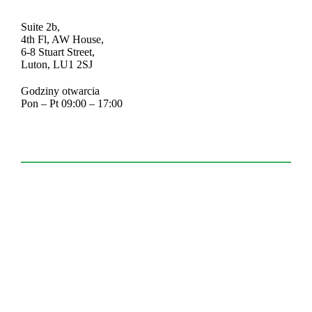
Suite 2b,
4th Fl, AW House,
6-8 Stuart Street,
Luton, LU1 2SJ
Godziny otwarcia
Pon – Pt 09:00 – 17:00
07518406224
info@plagency.co.uk