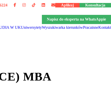
6224
Aplikuj
Konsultacja
Napisz do eksperta na WhatsAppie
UDIA W UK
Uniwersytety
Wyszukiwarka kierunków
Praca
inne
Kontakt
CE) MBA