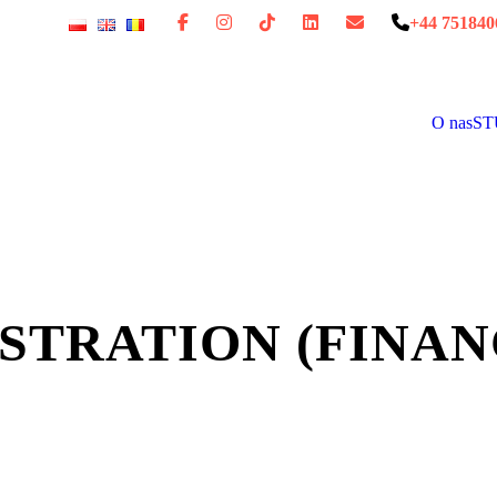
+44 751840
O nas
ST
STRATION (FINAN