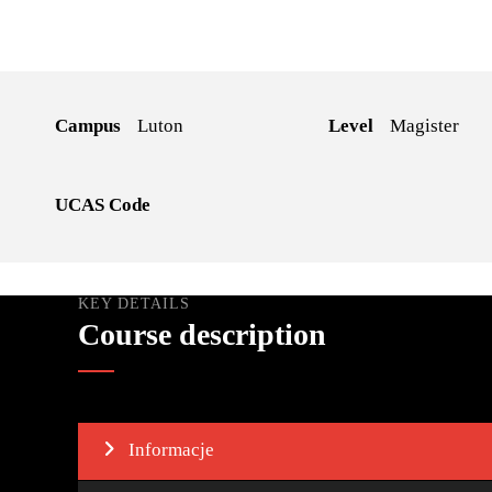
Campus
Luton
Level
Magister
UCAS Code
KEY DETAILS
Course description
Informacje