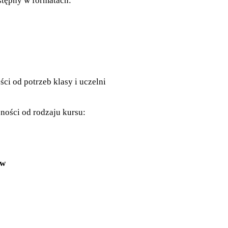
stępny w formatach:
ci od potrzeb klasy i uczelni
żności od rodzaju kursu:
ów