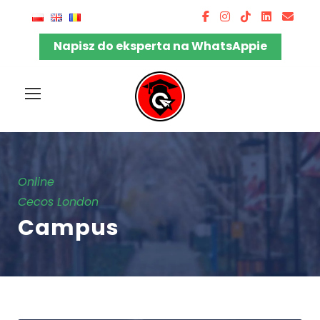
Napisz do eksperta na WhatsAppie
Online
Cecos London
Campus