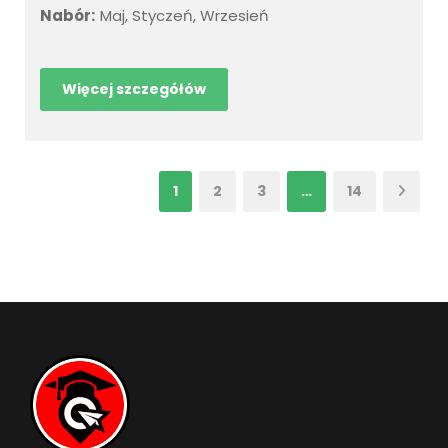
Nabór:
Maj, Styczeń, Wrzesień
Więcej szczegółów
1
2
3
…
14