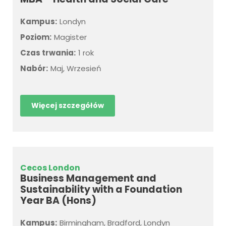
Kampus:
Londyn
Poziom:
Magister
Czas trwania:
1 rok
Nabór:
Maj, Wrzesień
Więcej szczegółów
Cecos London
Business Management and
Sustainability with a Foundation
Year BA (Hons)
Kampus:
Birmingham, Bradford, Londyn