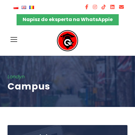
Napisz do eksperta na WhatsAppie
Londyn
Campus