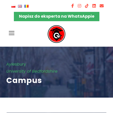
Napisz do eksperta na WhatsAppie
Aylesbury
University of Bedfordshire
Campus