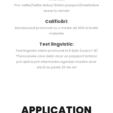
Pre-settle/Settle status/ British passport/indefinitive
leave to remain
Calificări:
Bacalaureat promovat cu o medie de 60% la toate
materiile
Test lingvistic:
Test lingvistic intern promovat la 5.5pts (scara 1-8)
*Persoanele care dețin doar un pașaport britanic
pot aplica prin intermediul agenției noastre doar
dacă au peste 25 de ani
APPLICATION