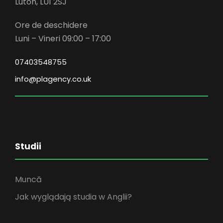
Luton, LU1 2SJ
Ore de deschidere
Luni – Vineri 09:00 – 17:00
07403548755
info@plagency.co.uk
Studii
Muncă
Jak wyglądają studia w Anglii?