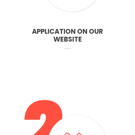
APPLICATION ON OUR
WEBSITE
– The test consists of reading, writing, listening to
speaking,
– It takes place every Friday at the University of
Bedfordshire and lasts about 3 hours.