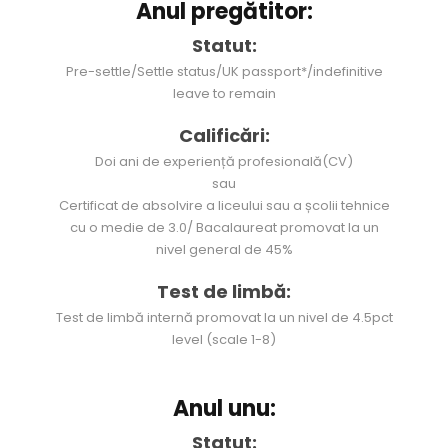
Anul pregătitor:
Statut:
Pre-settle/Settle status/UK passport*/indefinitive
leave to remain
Calificări:
Doi ani de experiență profesională(CV)
sau
Certificat de absolvire a liceului sau a școlii tehnice
cu o medie de 3.0/ Bacalaureat promovat la un
nivel general de 45%
Test de limbă:
Test de limbă internă promovat la un nivel de 4.5pct
level (scale 1-8)
Anul unu:
Statut: