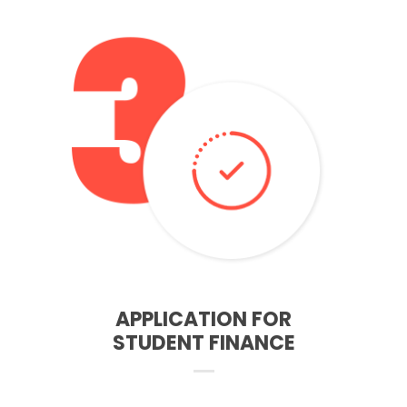
After receiving the results, we help to complete the
application of funding for studies to Student Finance
England. You can also apply for up to £17,000 in
maintenance allowance depending on your
circumstances.
– All you need is an National Insurance Number and
addresses from last 3 years
– After completing the application we will tell you what
documents you need to send to the student finance
FINANCING
APPLICATION FOR
STUDENT FINANCE