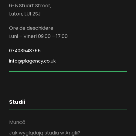
6-8 Stuart Street,
Luton, LU1 2SJ
Ore de deschidere
Luni – Vineri 09:00 – 17:00
07403548755
info@plagency.co.uk
Studii
Muncă
Jak wyglądają studia w Anglii?