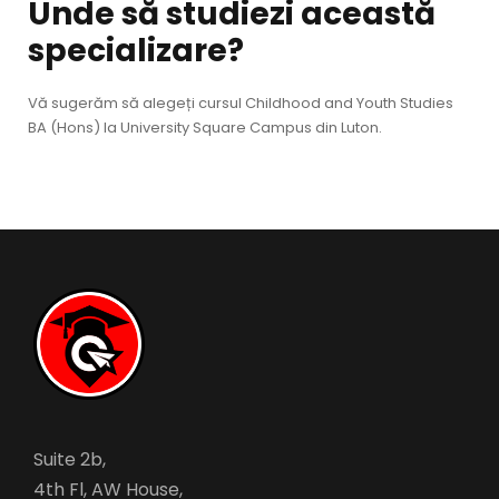
Unde să studiezi această
specializare?
Vă sugerăm să alegeți cursul Childhood and Youth Studies
BA (Hons) la University Square Campus din Luton.
Suite 2b,
4th Fl, AW House,