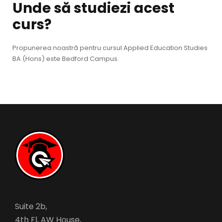
Unde să studiezi acest
curs?
Propunerea noastră pentru cursul Applied Education Studies
BA (Hons) este Bedford Campus.
Suite 2b,
4th Fl, AW House,