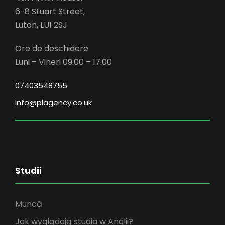
6-8 Stuart Street,
Luton, LU1 2SJ
Ore de deschidere
Luni – Vineri 09:00 – 17:00
07403548755
info@plagency.co.uk
Studii
Muncă
Jak wyglądają studia w Anglii?