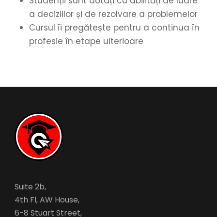
Studenții sunt dotați cu abilități de luare
a deciziilor și de rezolvare a problemelor
Cursul îi pregătește pentru a continua în
profesie în etape ulterioare
Suite 2b,
4th Fl, AW House,
6-8 Stuart Street,