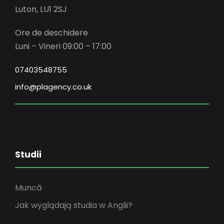
Luton, LU1 2SJ
Ore de deschidere
Luni – Vineri 09:00 – 17:00
07403548755
info@plagency.co.uk
Studii
Muncă
Jak wyglądają studia w Anglii?