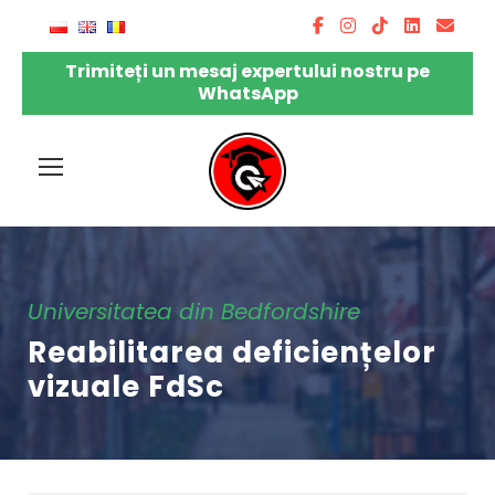
Trimiteți un mesaj expertului nostru pe
WhatsApp
Universitatea din Bedfordshire
Reabilitarea deficiențelor
vizuale FdSc