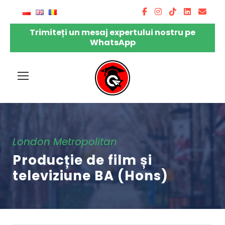
Trimiteți un mesaj expertului nostru pe
WhatsApp
London Metropolitan
Producție de film și
televiziune BA (Hons)