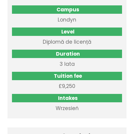
Campus
Londyn
Level
Diplomă de licență
Duration
3 lata
Tuition fee
£9,250
Intakes
Wrzesień