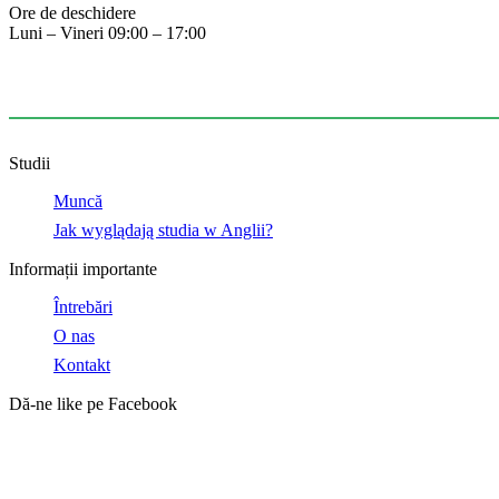
Ore de deschidere
Luni – Vineri 09:00 – 17:00
07403548755
info@plagency.co.uk
Studii
Muncă
Jak wyglądają studia w Anglii?
Informații importante
Întrebări
O nas
Kontakt
Dă-ne like pe Facebook