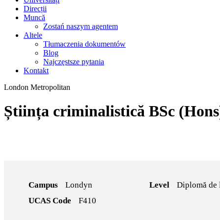
Direcții
Muncă
Zostań naszym agentem
Altele
Tłumaczenia dokumentów
Blog
Najczęstsze pytania
Kontakt
London Metropolitan
Știința criminalistică BSc (Hons
Campus
Londyn
Level
Diplomă de 
UCAS Code
F410