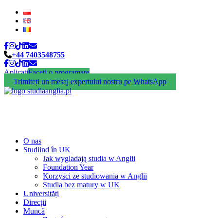
+44 7403548755
Aplicați
Faceți o programare
Trimiteți un mesaj expertului nostru pe WhatsApp
O nas
Studiind în UK
Jak wygladają studia w Anglii
Foundation Year
Korzyści ze studiowania w Anglii
Studia bez matury w UK
Universități
Direcții
Muncă