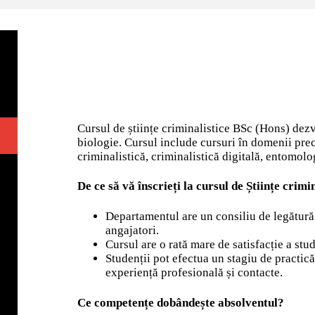
Cursul de științe criminalistice BSc (Hons) dezvo
biologie. Cursul include cursuri în domenii prec
criminalistică, criminalistică digitală, entomol
De ce să vă înscrieți la cursul de Științe crim
Departamentul are un consiliu de legătură p
angajatori.
Cursul are o rată mare de satisfacție a stu
Studenții pot efectua un stagiu de practic
experiență profesională și contacte.
Ce competențe dobândește absolventul?