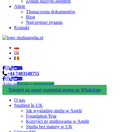
Zostań naszym agentem
Altele
Tłumaczenia dokumentów
Blog
Najczęstsze pytania
Kontakt
+44 7403548755
Aplicați
Faceți o programare
Trimiteți un mesaj expertului nostru pe WhatsApp
O nas
Studiind în UK
Jak wygladają studia w Anglii
Foundation Year
Korzyści ze studiowania w Anglii
Studia bez matury w UK
Universități