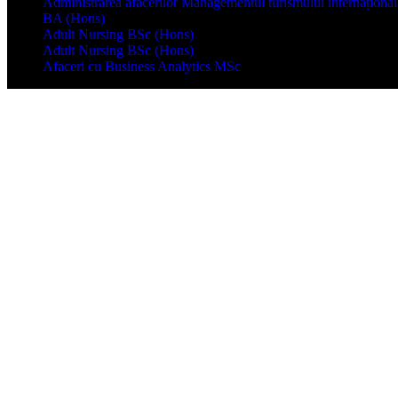
Administrarea afacerilor Managementul turismului internațional
BA (Hons)
Adult Nursing BSc (Hons)
Adult Nursing BSc (Hons)
Afaceri cu Business Analytics MSc