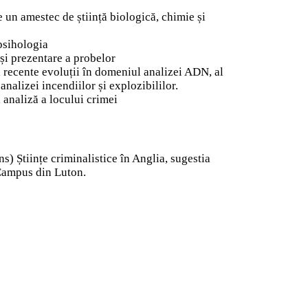
e un amestec de știință biologică, chimie și
 psihologia
și prezentare a probelor
recente evoluții în domeniul analizei ADN, al
 analizei incendiilor și explozibililor.
i analiză a locului crimei
s) Științe criminalistice în Anglia, sugestia
 Campus din Luton.