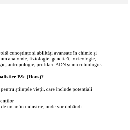
ltă cunoștințe și abilități avansate în chimie și
um anatomie, fiziologie, genetică, toxicologie,
ogie, antropologie, profilare ADN și microbiologie.
inalistice BSc (Hons)?
entru științele vieții, care include potențiali
denților
ă de un an în industrie, unde vor dobândi