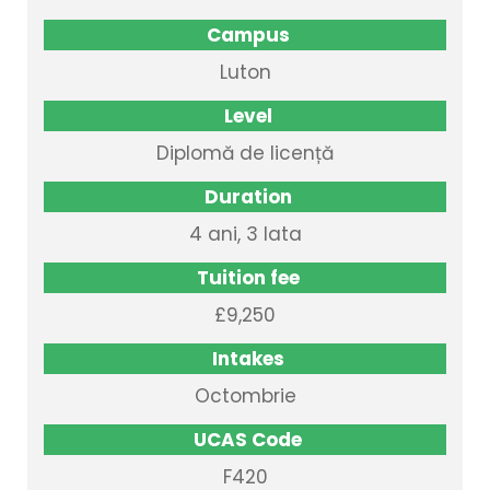
Campus
Luton
Level
Diplomă de licență
Duration
4 ani, 3 lata
Tuition fee
£9,250
Intakes
Octombrie
UCAS Code
F420