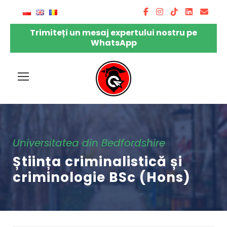
Trimiteți un mesaj expertului nostru pe
WhatsApp
Universitatea din Bedfordshire
Știința criminalistică și
criminologie BSc (Hons)