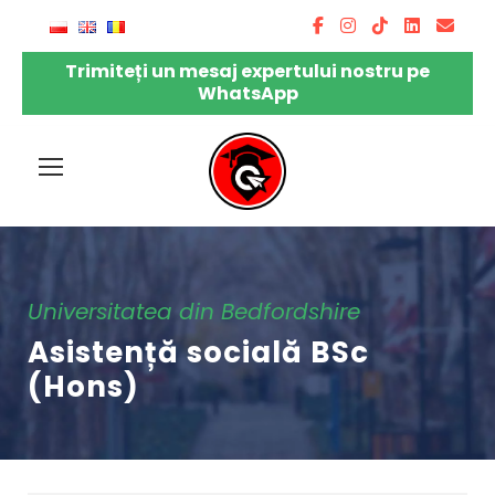
Trimiteți un mesaj expertului nostru pe
WhatsApp
Universitatea din Bedfordshire
Asistență socială BSc
(Hons)