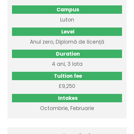
Campus
Luton
Level
Anul zero, Diplomă de licență
Duration
4 ani, 3 lata
Tuition fee
£9,250
Intakes
Octombrie, Februarie