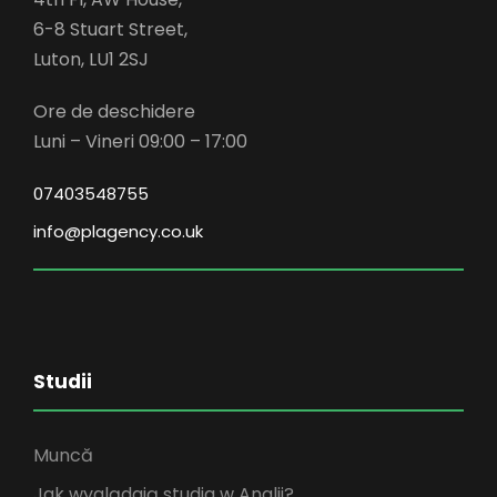
6-8 Stuart Street,
Luton, LU1 2SJ
Ore de deschidere
Luni – Vineri 09:00 – 17:00
07403548755
info@plagency.co.uk
Studii
Muncă
Jak wyglądają studia w Anglii?