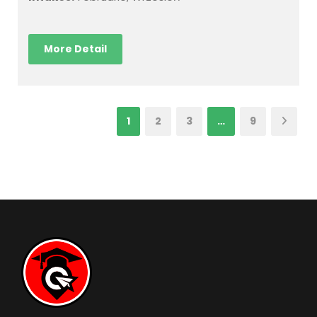
More Detail
1
2
3
…
9