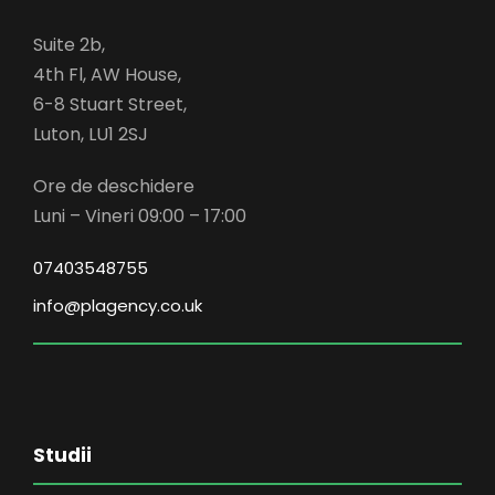
Suite 2b,
4th Fl, AW House,
6-8 Stuart Street,
Luton, LU1 2SJ
Ore de deschidere
Luni – Vineri 09:00 – 17:00
07403548755
info@plagency.co.uk
Studii