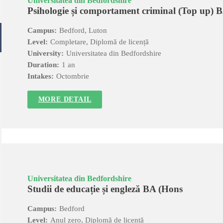
Universitatea din Bedfordshire
Psihologie și comportament criminal (Top up) 
Campus:
Bedford, Luton
Level:
Completare, Diplomă de licență
University:
Universitatea din Bedfordshire
Duration:
1 an
Intakes:
Octombrie
MORE DETAIL
Universitatea din Bedfordshire
Studii de educație și engleză BA (Hons
Campus:
Bedford
Level:
Anul zero, Diplomă de licență