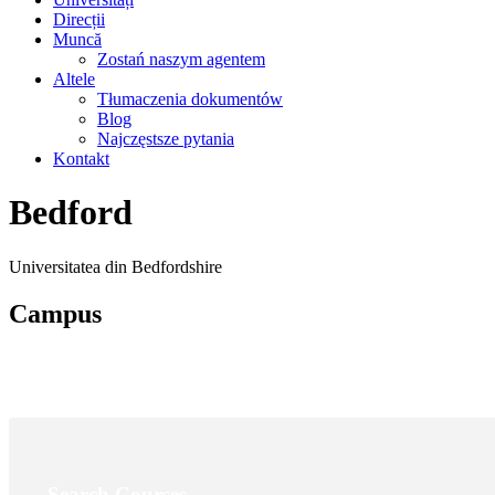
Direcții
Muncă
Zostań naszym agentem
Altele
Tłumaczenia dokumentów
Blog
Najczęstsze pytania
Kontakt
Bedford
Universitatea din Bedfordshire
Campus
Search Courses