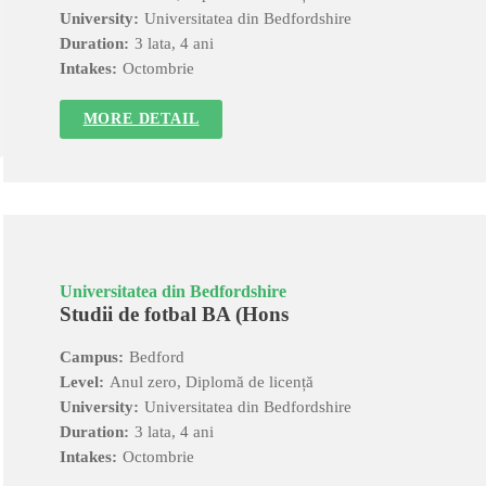
University:
Universitatea din Bedfordshire
Duration:
3 lata, 4 ani
Intakes:
Octombrie
MORE DETAIL
Universitatea din Bedfordshire
Studii de fotbal BA (Hons
Campus:
Bedford
Level:
Anul zero, Diplomă de licență
University:
Universitatea din Bedfordshire
Duration:
3 lata, 4 ani
Intakes:
Octombrie