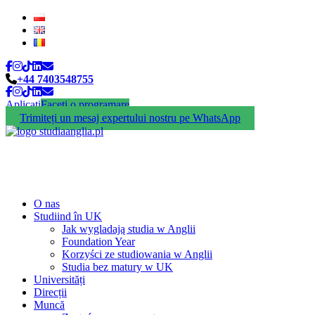
+44 7403548755
Aplicați
Faceți o programare
Trimiteți un mesaj expertului nostru pe WhatsApp
O nas
Studiind în UK
Jak wygladają studia w Anglii
Foundation Year
Korzyści ze studiowania w Anglii
Studia bez matury w UK
Universități
Direcții
Muncă