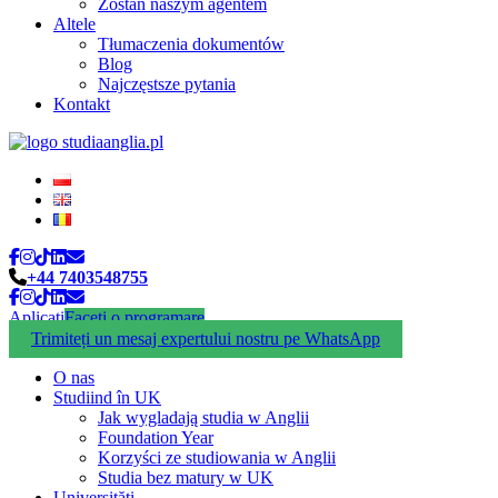
Zostań naszym agentem
Altele
Tłumaczenia dokumentów
Blog
Najczęstsze pytania
Kontakt
+44 7403548755
Aplicați
Faceți o programare
Trimiteți un mesaj expertului nostru pe WhatsApp
O nas
Studiind în UK
Jak wygladają studia w Anglii
Foundation Year
Korzyści ze studiowania w Anglii
Studia bez matury w UK
Universități