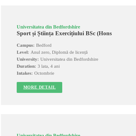
Universitatea din Bedfordshire
Sport și Știința Exercițiului BSc (Hons
Campus:
Bedford
Level:
Anul zero, Diplomă de licență
University:
Universitatea din Bedfordshire
Duration:
3 lata, 4 ani
Intakes:
Octombrie
MORE DETAIL
Universitatea din Bedfordshire