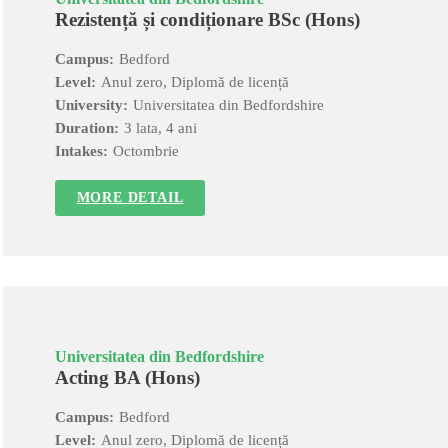
Rezistență și condiționare BSc (Hons)
Campus:
Bedford
Level:
Anul zero, Diplomă de licență
University:
Universitatea din Bedfordshire
Duration:
3 lata, 4 ani
Intakes:
Octombrie
MORE DETAIL
Universitatea din Bedfordshire
Acting BA (Hons)
Campus:
Bedford
Level:
Anul zero, Diplomă de licență