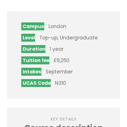
Campus
London
Level
Top-up, Undergraduate
Duration
1 year
Tuition fee
£9,250
Intakes
September
UCAS Code
N310
KEY DETAILS