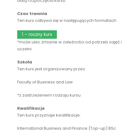
datą rozpoczęcia kursu
Czas trwania
Ten kurs odbywa się w następujących formatach:
1 – roczny kurs
*może ulec zmianie w zależności od potrzeb zajęć i
uczelni
Szkoła
Ten kurs jest organizowany przez:
Faculty of Business and Law
*z zastrzeżeniem rodzaju kursu
Kwalifikacje
Ten kurs przyznaje kwalifikacje:
International Business and Finance (Top-up) BSc